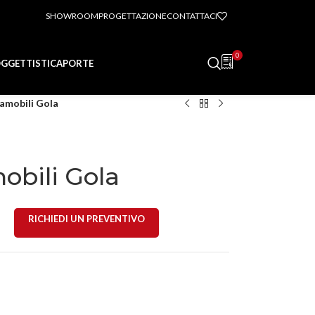
SHOWROOM
PROGETTAZIONE
CONTATTACI
0
GGETTISTICA
PORTE
amobili Gola
bili Gola
RICHIEDI UN PREVENTIVO