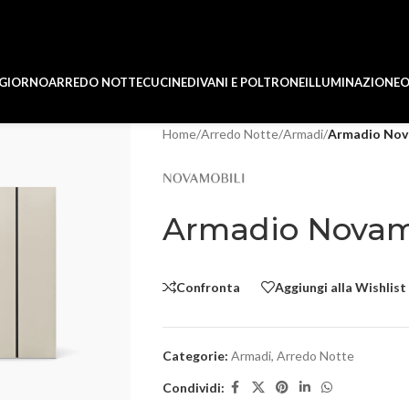
 GIORNO
ARREDO NOTTE
CUCINE
DIVANI E POLTRONE
ILLUMINAZIONE
O
Home
/
Arredo Notte
/
Armadi
/
Armadio Nov
Armadio Novamo
Confronta
Aggiungi alla Wishlist
Categorie:
Armadi
,
Arredo Notte
Condividi: