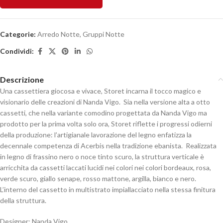
Categorie:
Arredo Notte
,
Gruppi Notte
Condividi:
Descrizione
Una cassettiera giocosa e vivace, Storet incarna il tocco magico e
visionario delle creazioni di Nanda Vigo.
Sia nella versione alta a otto
cassetti, che nella variante comodino progettata da Nanda Vigo ma
prodotto per la prima volta solo ora, Storet riflette i progressi odierni
della produzione: l’artigianale lavorazione del legno enfatizza la
decennale competenza di Acerbis nella tradizione ebanista.
Realizzata
in legno di frassino nero o noce tinto scuro, la struttura verticale è
arricchita da cassetti laccati lucidi nei colori nei colori bordeaux, rosa,
verde scuro, giallo senape, rosso mattone, argilla, bianco e nero.
L’interno del cassetto in multistrato impiallacciato nella stessa finitura
della struttura.
Designer: Nanda Vigo