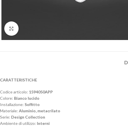
Click to enlarge
D
CARATTERISTICHE
Codice articolo:
1594050APP
Colore:
Bianco lucido
Installazione:
Soffitto
Materiale:
Aluminio, metacrilato
Serie:
Design Collection
Ambiente di utilizzo:
Interni