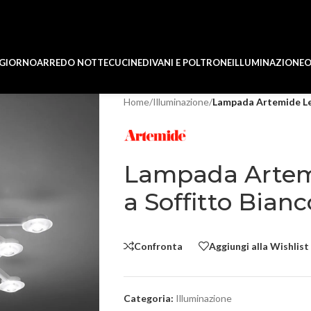
 GIORNO
ARREDO NOTTE
CUCINE
DIVANI E POLTRONE
ILLUMINAZIONE
O
Home
/
Illuminazione
/
Lampada Artemide Led
Lampada Artemi
a Soffitto Bian
Confronta
Aggiungi alla Wishlist
Categoria:
Illuminazione