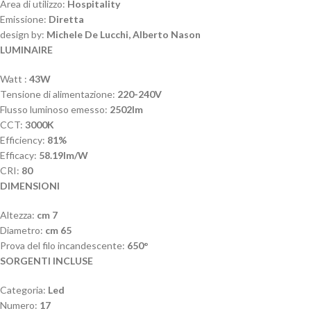
Area di utilizzo:
Hospitality
Emissione:
Diretta
design by:
Michele De Lucchi, Alberto Nason
LUMINAIRE
Watt :
43W
Tensione di alimentazione:
220-240V
Flusso luminoso emesso:
2502lm
CCT:
3000K
Efficiency:
81%
Efficacy:
58.19lm/W
CRI:
80
DIMENSIONI
Altezza:
cm 7
Diametro:
cm 65
Prova del filo incandescente:
650°
SORGENTI INCLUSE
Categoria:
Led
Numero:
17