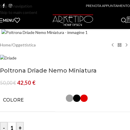
Skip to navigation
PRENOTA APPUNTAMENTO
Skip to main content
MENU
Click to enlarge
Home
/
Oggettistica
Poltrona Driade Nemo Miniatura
42,50
€
50,00
€
COLORE
-
+