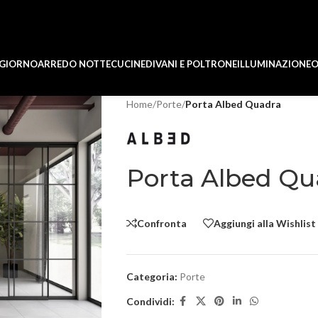
 GIORNO
ARREDO NOTTE
CUCINE
DIVANI E POLTRONE
ILLUMINAZIONE
O
Home
/
Porte
/
Porta Albed Quadra
Porta Albed Qu
Confronta
Aggiungi alla Wishlist
Categoria:
Porte
Condividi: