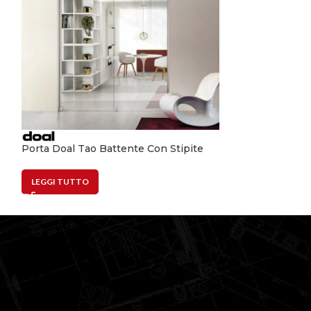
Porta Doal Tao Battente Con Stipite
Porta Doal Tao
LEGGI TUTTO
LEGGI TUTTO