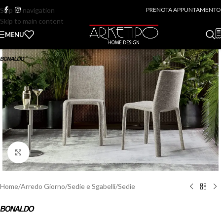
Skip to navigation
PRENOTA APPUNTAMENTO
Skip to main content
MENU
Click to enlarge
Home
/
Arredo Giorno
/
Sedie e Sgabelli
/
Sedie