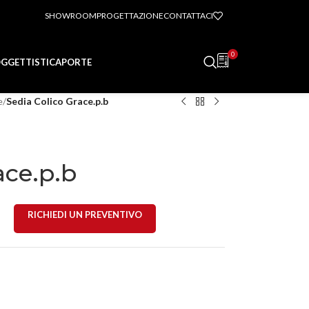
SHOWROOM
PROGETTAZIONE
CONTATTACI
0
GGETTISTICA
PORTE
e
/
Sedia Colico Grace.p.b
ace.p.b
RICHIEDI UN PREVENTIVO