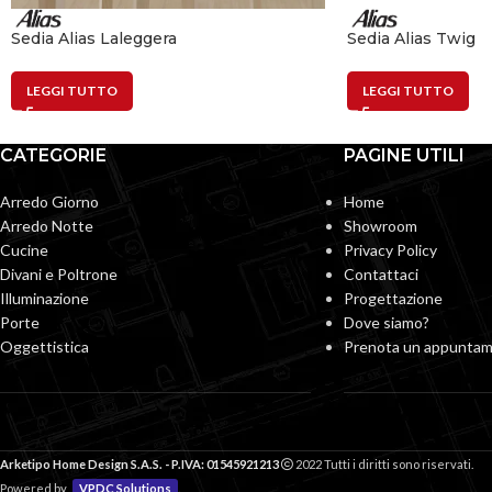
Sedia Alias Laleggera
Sedia Alias Twig
LEGGI TUTTO
LEGGI TUTTO
CATEGORIE
PAGINE UTILI
Arredo Giorno
Home
Arredo Notte
Showroom
Cucine
Privacy Policy
Divani e Poltrone
Contattaci
Illuminazione
Progettazione
Porte
Dove siamo?
Oggettistica
Prenota un appunta
Arketipo Home Design S.A.S. - P.IVA: 01545921213
2022 Tutti i diritti sono riservati.
Powered by
VPDC Solutions
.