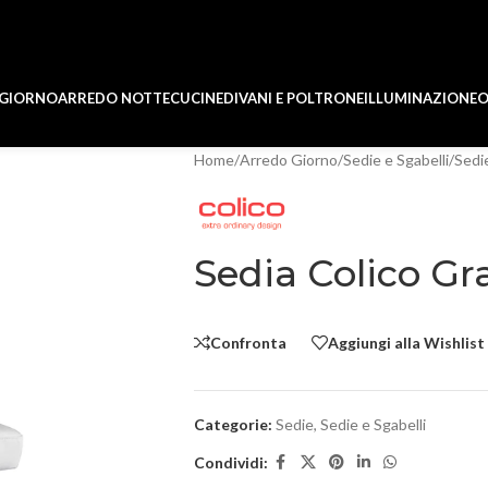
 GIORNO
ARREDO NOTTE
CUCINE
DIVANI E POLTRONE
ILLUMINAZIONE
O
Home
/
Arredo Giorno
/
Sedie e Sgabelli
/
Sedi
Sedia Colico Gr
Confronta
Aggiungi alla Wishlist
Categorie:
Sedie
,
Sedie e Sgabelli
Condividi: