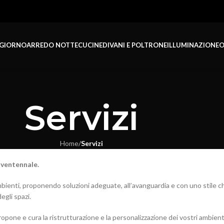
 GIORNO
ARREDO NOTTE
CUCINE
DIVANI E POLTRONE
ILLUMINAZIONE
O
Servizi
Home
/
Servizi
 ventennale.
mbienti, proponendo soluzioni adeguate, all’avanguardia e con uno stile che
egli spazi.
ropone e cura la ristrutturazi
one e la personalizzazione dei vostri ambient