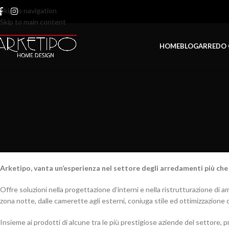
Skip to navigation
Skip to main content
HOME
BLOG
ARREDO
Arketipo, vanta un’esperienza nel settore degli arredamenti più che
Offre soluzioni nella progettazione d’interni e nella ristrutturazione di a
zona notte, dalle camerette agli esterni, coniuga stile ed ottimizzazione d
Insieme ai prodotti di alcune tra le più prestigiose aziende del settore, p