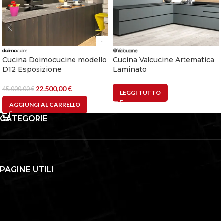
Cucina Doimocucine modello
Cucina Valcucine Artematica
D12 Esposizione
Laminato
22.500,00
€
45.000,00
€
LEGGI TUTTO
AGGIUNGI AL CARRELLO
CATEGORIE
PAGINE UTILI