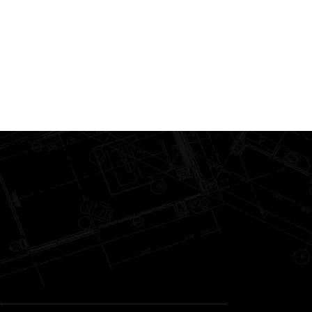
Sedia Colico Gi
LEGGI TUTTO