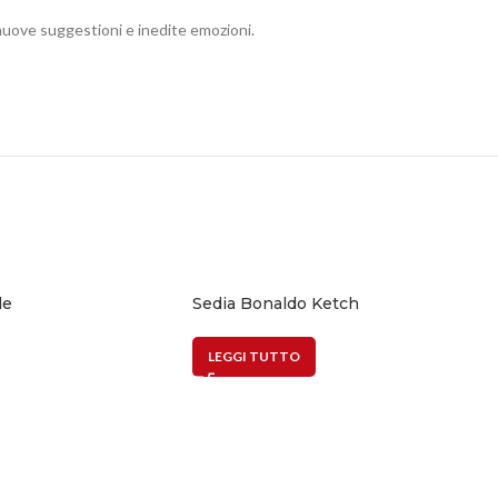
 nuove suggestioni e inedite emozioni.
le
Sedia Bonaldo Ketch
LEGGI TUTTO