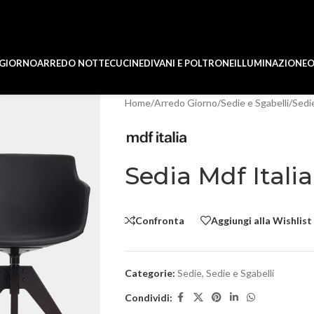
 GIORNO
ARREDO NOTTE
CUCINE
DIVANI E POLTRONE
ILLUMINAZIONE
O
Home
/
Arredo Giorno
/
Sedie e Sgabelli
/
Sedi
Sedia Mdf Itali
Confronta
Aggiungi alla Wishlist
Categorie:
Sedie
,
Sedie e Sgabelli
Condividi: